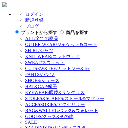
ログイン
新規登録
ブログ
ブランドから探す
商品を探す
ALL/全ての商品
OUTER WEAR/ジャケット&コート
SHIRT/シャツ
KNIT WEAR/ニットウェア
SWEAT/スウェット
CUTSEW&TEE/カットソー&Tee
PANTS/パンツ
SHOES/シューズ
HAT&CAP/帽子
EYEWEAR/眼鏡&サングラス
STOLES&SCARFS/ストール&マフラー
ACCESSORIES/アクセサリー
BAG&WALLET/バック&ウォレット
GOODS/グッズ&その他
SALE
SANDINISTA/サンディニスタ