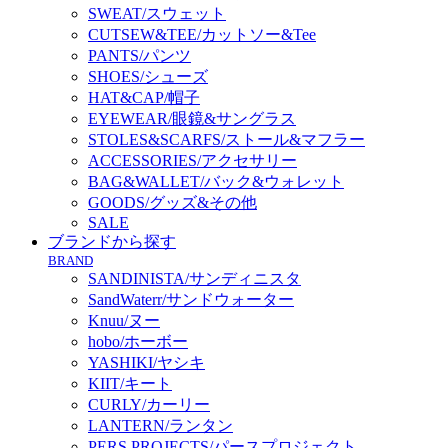
SWEAT/スウェット
CUTSEW&TEE/カットソー&Tee
PANTS/パンツ
SHOES/シューズ
HAT&CAP/帽子
EYEWEAR/眼鏡&サングラス
STOLES&SCARFS/ストール&マフラー
ACCESSORIES/アクセサリー
BAG&WALLET/バック&ウォレット
GOODS/グッズ&その他
SALE
ブランドから探す
BRAND
SANDINISTA/サンディニスタ
SandWaterr/サンドウォーター
Knuu/ヌー
hobo/ホーボー
YASHIKI/ヤシキ
KIIT/キート
CURLY/カーリー
LANTERN/ランタン
PERS PROJECTS/パースプロジェクト