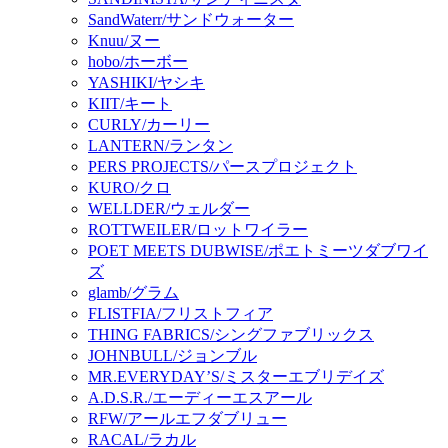
SandWaterr/サンドウォーター
Knuu/ヌー
hobo/ホーボー
YASHIKI/ヤシキ
KIIT/キート
CURLY/カーリー
LANTERN/ランタン
PERS PROJECTS/パースプロジェクト
KURO/クロ
WELLDER/ウェルダー
ROTTWEILER/ロットワイラー
POET MEETS DUBWISE/ポエトミーツダブワイ
ズ
glamb/グラム
FLISTFIA/フリストフィア
THING FABRICS/シングファブリックス
JOHNBULL/ジョンブル
MR.EVERYDAY’S/ミスターエブリデイズ
A.D.S.R./エーディーエスアール
RFW/アールエフダブリュー
RACAL/ラカル