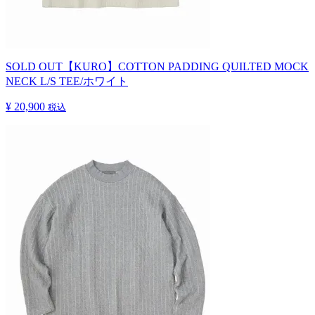
SOLD OUT
【KURO】COTTON PADDING QUILTED MOCK
NECK L/S TEE/ホワイト
¥ 20,900
税込