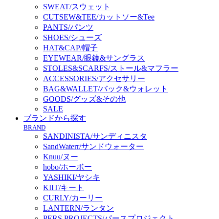
SWEAT/スウェット
CUTSEW&TEE/カットソー&Tee
PANTS/パンツ
SHOES/シューズ
HAT&CAP/帽子
EYEWEAR/眼鏡&サングラス
STOLES&SCARFS/ストール&マフラー
ACCESSORIES/アクセサリー
BAG&WALLET/バック&ウォレット
GOODS/グッズ&その他
SALE
ブランドから探す
BRAND
SANDINISTA/サンディニスタ
SandWaterr/サンドウォーター
Knuu/ヌー
hobo/ホーボー
YASHIKI/ヤシキ
KIIT/キート
CURLY/カーリー
LANTERN/ランタン
PERS PROJECTS/パースプロジェクト