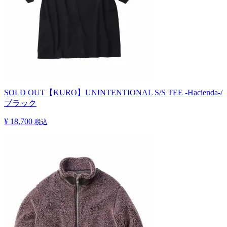
SOLD OUT
【KURO】UNINTENTIONAL S/S TEE -Hacienda-/
ブラック
¥ 18,700
税込