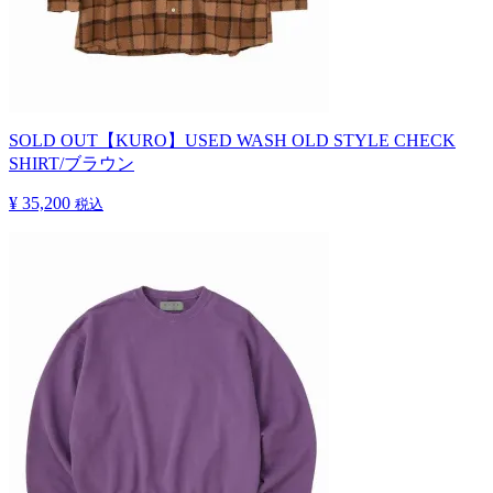
SOLD OUT
【KURO】USED WASH OLD STYLE CHECK
SHIRT/ブラウン
¥ 35,200
税込