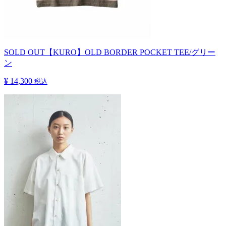
SOLD OUT
【KURO】OLD BORDER POCKET TEE/グリー
ン
¥ 14,300
税込