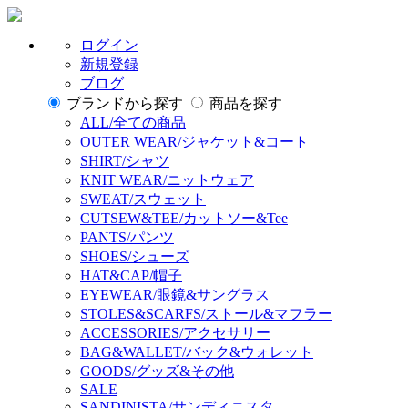
ログイン
新規登録
ブログ
ブランドから探す
商品を探す
ALL/全ての商品
OUTER WEAR/ジャケット&コート
SHIRT/シャツ
KNIT WEAR/ニットウェア
SWEAT/スウェット
CUTSEW&TEE/カットソー&Tee
PANTS/パンツ
SHOES/シューズ
HAT&CAP/帽子
EYEWEAR/眼鏡&サングラス
STOLES&SCARFS/ストール&マフラー
ACCESSORIES/アクセサリー
BAG&WALLET/バック&ウォレット
GOODS/グッズ&その他
SALE
SANDINISTA/サンディニスタ