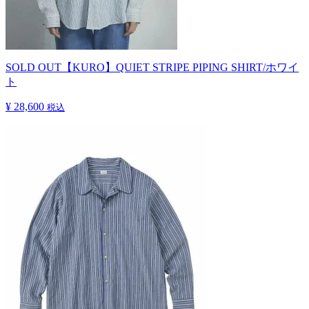
SOLD OUT
【KURO】QUIET STRIPE PIPING SHIRT/ホワイ
ト
¥ 28,600
税込