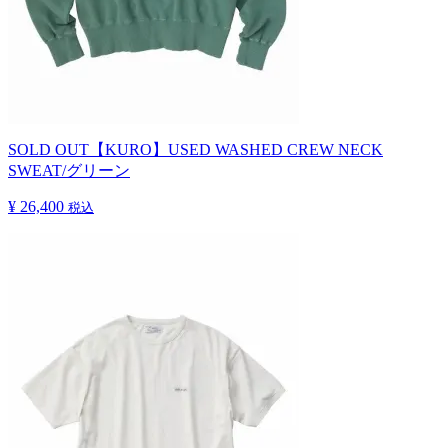
SOLD OUT
【KURO】USED WASHED CREW NECK
SWEAT/グリーン
¥ 26,400
税込