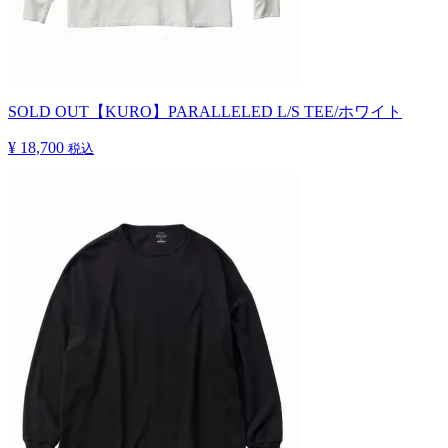
SOLD OUT
【KURO】PARALLELED L/S TEE/ホワイト
¥ 18,700
税込