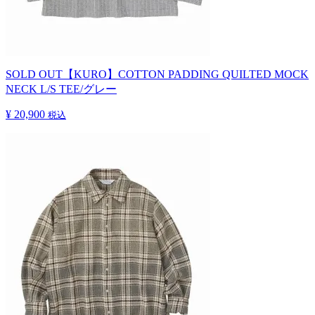
SOLD OUT
【KURO】COTTON PADDING QUILTED MOCK
NECK L/S TEE/グレー
¥ 20,900
税込