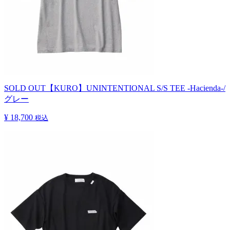
SOLD OUT
【KURO】UNINTENTIONAL S/S TEE -Hacienda-/
グレー
¥ 18,700
税込