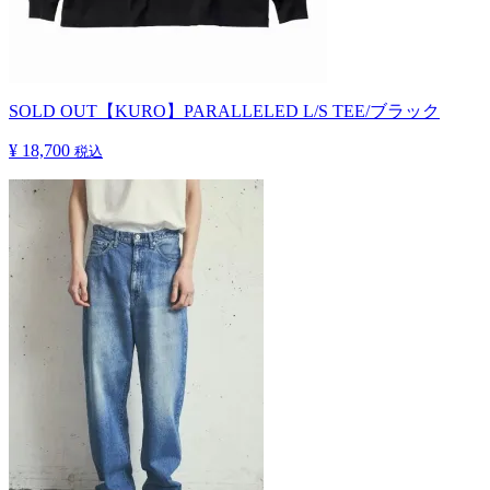
SOLD OUT
【KURO】PARALLELED L/S TEE/ブラック
¥ 18,700
税込