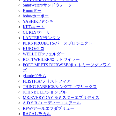
SandWaterr/サンドウォーター
Knuu/ヌー
hobo/ホーボー
YASHIKI/ヤシキ
KIIT/キート
CURLY/カーリー
LANTERN/ランタン
PERS PROJECTS/パースプロジェクト
KURO/クロ
WELLDER/ウェルダー
ROTTWEILER/ロットワイラー
POET MEETS DUBWISE/ポエトミーツダブワイ
ズ
glamb/グラム
FLISTFIA/フリストフィア
THING FABRICS/シングファブリックス
JOHNBULL/ジョンブル
MR.EVERYDAY’S/ミスターエブリデイズ
A.D.S.R./エーディーエスアール
RFW/アールエフダブリュー
RACAL/ラカル