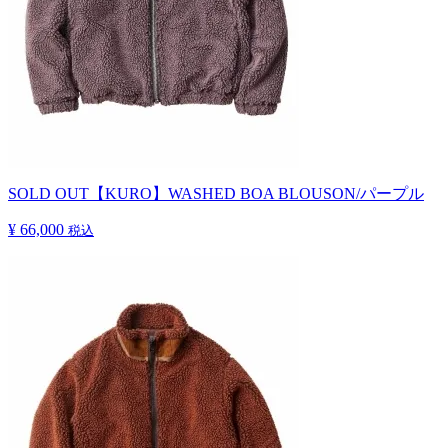
SOLD OUT
【KURO】WASHED BOA BLOUSON/パープル
¥ 66,000
税込