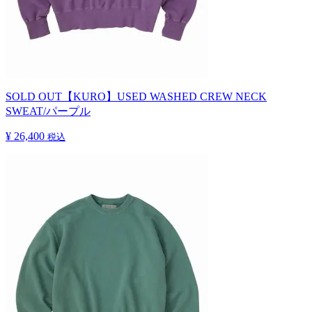
SOLD OUT
【KURO】USED WASHED CREW NECK
SWEAT/パープル
¥ 26,400
税込