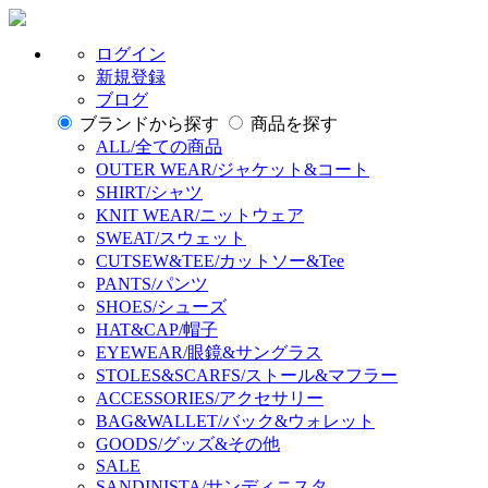
ログイン
新規登録
ブログ
ブランドから探す
商品を探す
ALL/全ての商品
OUTER WEAR/ジャケット&コート
SHIRT/シャツ
KNIT WEAR/ニットウェア
SWEAT/スウェット
CUTSEW&TEE/カットソー&Tee
PANTS/パンツ
SHOES/シューズ
HAT&CAP/帽子
EYEWEAR/眼鏡&サングラス
STOLES&SCARFS/ストール&マフラー
ACCESSORIES/アクセサリー
BAG&WALLET/バック&ウォレット
GOODS/グッズ&その他
SALE
SANDINISTA/サンディニスタ