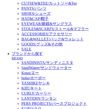
CUTSEW&TEE/カットソー&Tee
PANTS/パンツ
SHOES/シューズ
HAT&CAP/帽子
EYEWEAR/眼鏡&サングラス
STOLES&SCARFS/ストール&マフラー
ACCESSORIES/アクセサリー
BAG&WALLET/バック&ウォレット
GOODS/グッズ&その他
SALE
ブランドから探す
BRAND
SANDINISTA/サンディニスタ
SandWaterr/サンドウォーター
Knuu/ヌー
hobo/ホーボー
YASHIKI/ヤシキ
KIIT/キート
CURLY/カーリー
LANTERN/ランタン
PERS PROJECTS/パースプロジェクト
KURO/クロ