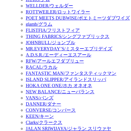
WELLDER/ウェルダー
ROTTWEILER/ロットワイラー
POET MEETS DUBWISE/ポエトミーツダブワイズ
glamb/グラム
FLISTFIA/フリストフィア
THING FABRICS/シングファブリックス
JOHNBULL/ジョンブル
MR.EVERYDAY’S/ミスターエブリデイズ
A.D.S.R./エーディーエスアール
RFW/アールエフダブリュー
RACAL/ラカル
FANTASTIC MAN/ファンタスティックマン
ISLAND SLIPPER/アイランドスリッパ
HOKA ONE ONE/ホカ オネオネ
NEW BALANCE/ニューバランス
VANS/バンズ
DANNER/ダナー
CONVERSE/コンバース
KEEN/キーン
Clarks/クラークス
JALAN SRIWIJAYA/ジャラン スリウァヤ