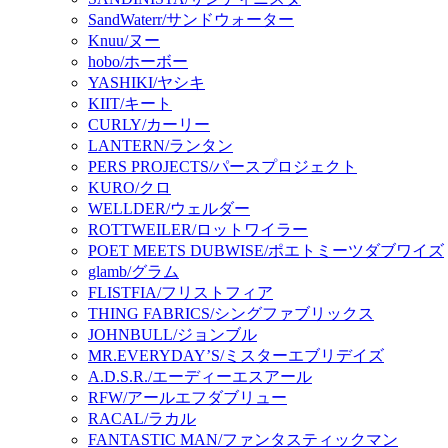
SandWaterr/サンドウォーター
Knuu/ヌー
hobo/ホーボー
YASHIKI/ヤシキ
KIIT/キート
CURLY/カーリー
LANTERN/ランタン
PERS PROJECTS/パースプロジェクト
KURO/クロ
WELLDER/ウェルダー
ROTTWEILER/ロットワイラー
POET MEETS DUBWISE/ポエトミーツダブワイズ
glamb/グラム
FLISTFIA/フリストフィア
THING FABRICS/シングファブリックス
JOHNBULL/ジョンブル
MR.EVERYDAY’S/ミスターエブリデイズ
A.D.S.R./エーディーエスアール
RFW/アールエフダブリュー
RACAL/ラカル
FANTASTIC MAN/ファンタスティックマン