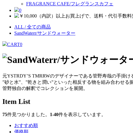
FRAGRANCE CAFE/フレグランスカフェ
0
ALL / 全ての商品
SandWaterr/サンドウォーター
CART
0
元YSTRDY’S TMRRWのデザイナーである管野寿哉の手掛
”砂と水”、”乾きと潤い”といった相反する物を組み合わせ
管野独自の解釈でコレクションを展開。
Item List
75
件見つかりました。
1-40
件を表示しています。
おすすめ順
価格順