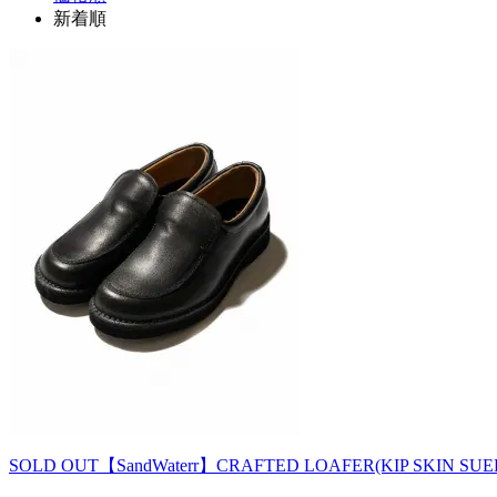
新着順
SOLD OUT
【SandWaterr】CRAFTED LOAFER(KIP SKIN SU