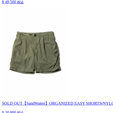
¥ 49,500
税込
SOLD OUT
【SandWaterr】ORGANIZED EASY SHORTS(NY
¥ 30,800
税込