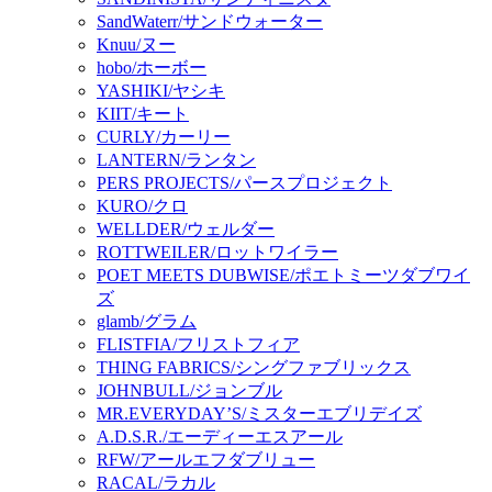
SandWaterr/サンドウォーター
Knuu/ヌー
hobo/ホーボー
YASHIKI/ヤシキ
KIIT/キート
CURLY/カーリー
LANTERN/ランタン
PERS PROJECTS/パースプロジェクト
KURO/クロ
WELLDER/ウェルダー
ROTTWEILER/ロットワイラー
POET MEETS DUBWISE/ポエトミーツダブワイ
ズ
glamb/グラム
FLISTFIA/フリストフィア
THING FABRICS/シングファブリックス
JOHNBULL/ジョンブル
MR.EVERYDAY’S/ミスターエブリデイズ
A.D.S.R./エーディーエスアール
RFW/アールエフダブリュー
RACAL/ラカル