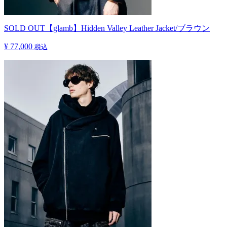
SOLD OUT
【glamb】Hidden Valley Leather Jacket/ブラウン
¥ 77,000
税込