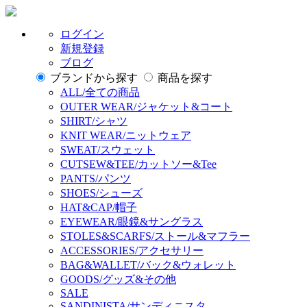
ログイン
新規登録
ブログ
ブランドから探す
商品を探す
ALL/全ての商品
OUTER WEAR/ジャケット&コート
SHIRT/シャツ
KNIT WEAR/ニットウェア
SWEAT/スウェット
CUTSEW&TEE/カットソー&Tee
PANTS/パンツ
SHOES/シューズ
HAT&CAP/帽子
EYEWEAR/眼鏡&サングラス
STOLES&SCARFS/ストール&マフラー
ACCESSORIES/アクセサリー
BAG&WALLET/バック&ウォレット
GOODS/グッズ&その他
SALE
SANDINISTA/サンディニスタ