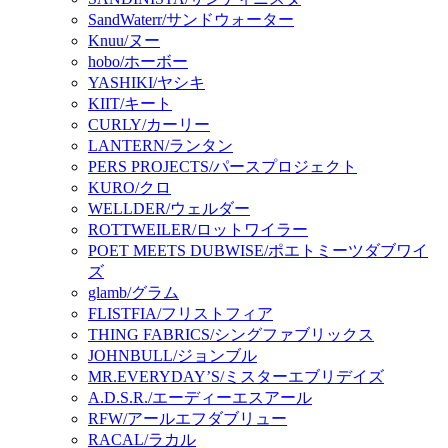
SandWaterr/サンドウォーター
Knuu/ヌー
hobo/ホーボー
YASHIKI/ヤシキ
KIIT/キート
CURLY/カーリー
LANTERN/ランタン
PERS PROJECTS/パースプロジェクト
KURO/クロ
WELLDER/ウェルダー
ROTTWEILER/ロットワイラー
POET MEETS DUBWISE/ポエトミーツダブワイ
ズ
glamb/グラム
FLISTFIA/フリストフィア
THING FABRICS/シングファブリックス
JOHNBULL/ジョンブル
MR.EVERYDAY’S/ミスターエブリデイズ
A.D.S.R./エーディーエスアール
RFW/アールエフダブリュー
RACAL/ラカル