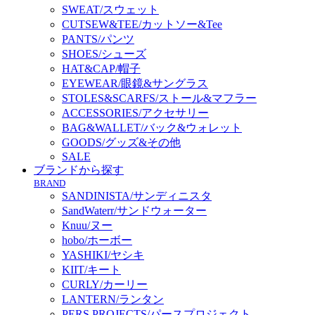
SWEAT/スウェット
CUTSEW&TEE/カットソー&Tee
PANTS/パンツ
SHOES/シューズ
HAT&CAP/帽子
EYEWEAR/眼鏡&サングラス
STOLES&SCARFS/ストール&マフラー
ACCESSORIES/アクセサリー
BAG&WALLET/バック&ウォレット
GOODS/グッズ&その他
SALE
ブランドから探す
BRAND
SANDINISTA/サンディニスタ
SandWaterr/サンドウォーター
Knuu/ヌー
hobo/ホーボー
YASHIKI/ヤシキ
KIIT/キート
CURLY/カーリー
LANTERN/ランタン
PERS PROJECTS/パースプロジェクト