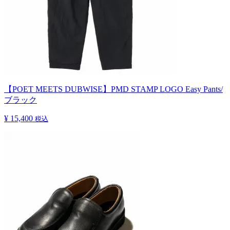
【POET MEETS DUBWISE】PMD STAMP LOGO Easy Pants/
ブラック
¥ 15,400
税込