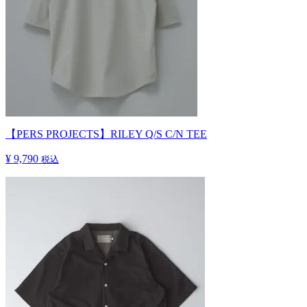
【PERS PROJECTS】RILEY Q/S C/N TEE
¥ 9,790
税込