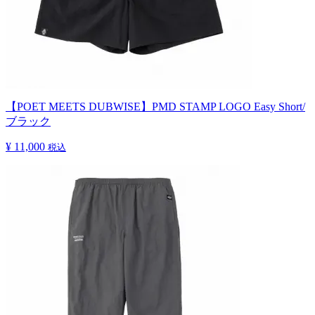
【POET MEETS DUBWISE】PMD STAMP LOGO Easy Short/
ブラック
¥ 11,000
税込