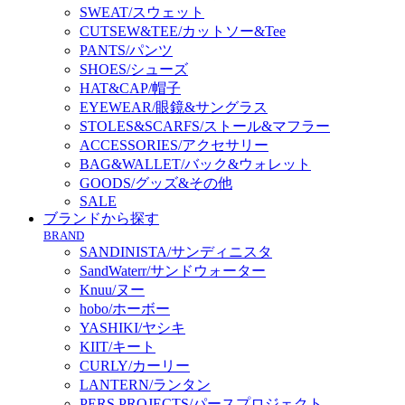
SWEAT/スウェット
CUTSEW&TEE/カットソー&Tee
PANTS/パンツ
SHOES/シューズ
HAT&CAP/帽子
EYEWEAR/眼鏡&サングラス
STOLES&SCARFS/ストール&マフラー
ACCESSORIES/アクセサリー
BAG&WALLET/バック&ウォレット
GOODS/グッズ&その他
SALE
ブランドから探す
BRAND
SANDINISTA/サンディニスタ
SandWaterr/サンドウォーター
Knuu/ヌー
hobo/ホーボー
YASHIKI/ヤシキ
KIIT/キート
CURLY/カーリー
LANTERN/ランタン
PERS PROJECTS/パースプロジェクト