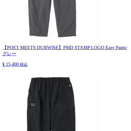
【POET MEETS DUBWISE】PMD STAMP LOGO Easy Pants/
グレー
¥ 15,400
税込