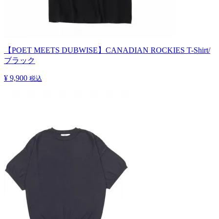
【POET MEETS DUBWISE】CANADIAN ROCKIES T-Shirt/
ブラック
¥ 9,900
税込