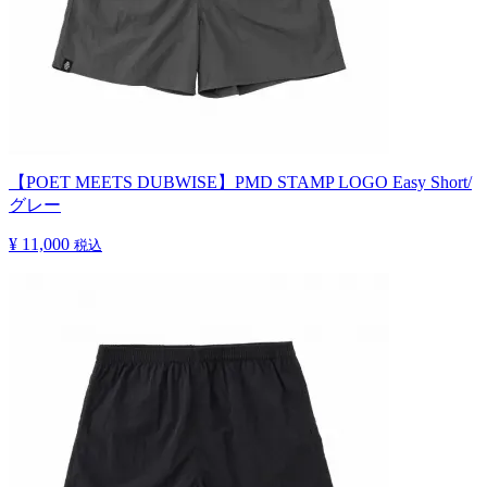
【POET MEETS DUBWISE】PMD STAMP LOGO Easy Short/
グレー
¥ 11,000
税込