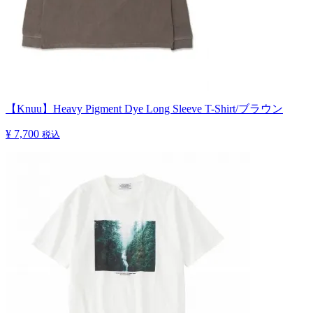
【Knuu】Heavy Pigment Dye Long Sleeve T-Shirt/ブラウン
¥ 7,700
税込