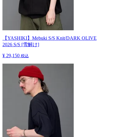
【YASHIKI】Mebuki S/S Knit/DARK OLIVE
2026 S/S [雪解け]
¥ 29,150
税込