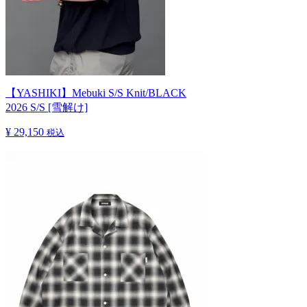
【YASHIKI】Mebuki S/S Knit/BLACK
2026 S/S [雪解け]
¥ 29,150
税込