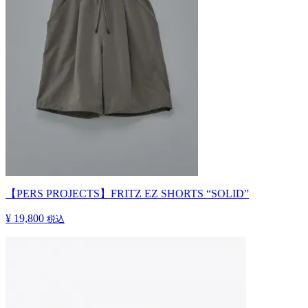
【PERS PROJECTS】FRITZ EZ SHORTS “SOLID”
¥ 19,800
税込