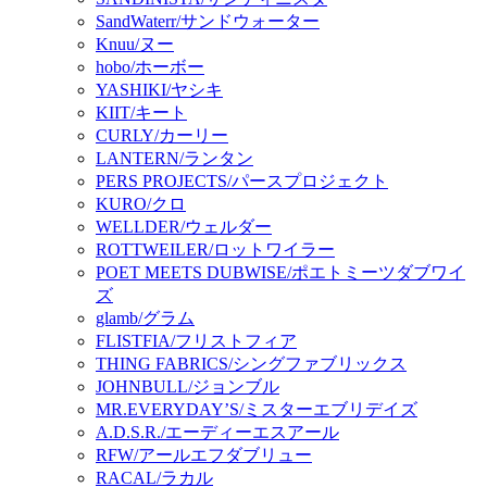
SandWaterr/サンドウォーター
Knuu/ヌー
hobo/ホーボー
YASHIKI/ヤシキ
KIIT/キート
CURLY/カーリー
LANTERN/ランタン
PERS PROJECTS/パースプロジェクト
KURO/クロ
WELLDER/ウェルダー
ROTTWEILER/ロットワイラー
POET MEETS DUBWISE/ポエトミーツダブワイ
ズ
glamb/グラム
FLISTFIA/フリストフィア
THING FABRICS/シングファブリックス
JOHNBULL/ジョンブル
MR.EVERYDAY’S/ミスターエブリデイズ
A.D.S.R./エーディーエスアール
RFW/アールエフダブリュー
RACAL/ラカル