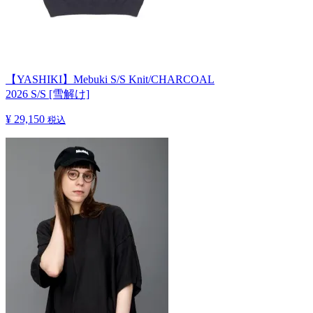
【YASHIKI】Mebuki S/S Knit/CHARCOAL
2026 S/S [雪解け]
¥ 29,150
税込