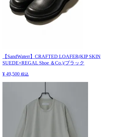
【SandWaterr】CRAFTED LOAFER(KIP SKIN
SUEDE×REGAL Shoe ＆Co.)/ブラック
¥ 49,500
税込