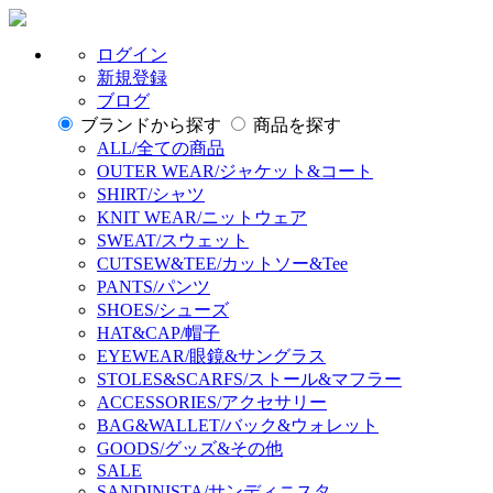
ログイン
新規登録
ブログ
ブランドから探す
商品を探す
ALL/全ての商品
OUTER WEAR/ジャケット&コート
SHIRT/シャツ
KNIT WEAR/ニットウェア
SWEAT/スウェット
CUTSEW&TEE/カットソー&Tee
PANTS/パンツ
SHOES/シューズ
HAT&CAP/帽子
EYEWEAR/眼鏡&サングラス
STOLES&SCARFS/ストール&マフラー
ACCESSORIES/アクセサリー
BAG&WALLET/バック&ウォレット
GOODS/グッズ&その他
SALE
SANDINISTA/サンディニスタ