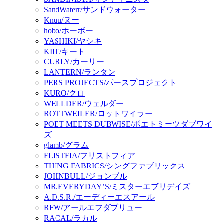
SandWaterr/サンドウォーター
Knuu/ヌー
hobo/ホーボー
YASHIKI/ヤシキ
KIIT/キート
CURLY/カーリー
LANTERN/ランタン
PERS PROJECTS/パースプロジェクト
KURO/クロ
WELLDER/ウェルダー
ROTTWEILER/ロットワイラー
POET MEETS DUBWISE/ポエトミーツダブワイ
ズ
glamb/グラム
FLISTFIA/フリストフィア
THING FABRICS/シングファブリックス
JOHNBULL/ジョンブル
MR.EVERYDAY’S/ミスターエブリデイズ
A.D.S.R./エーディーエスアール
RFW/アールエフダブリュー
RACAL/ラカル