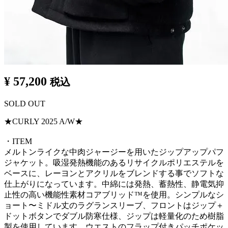
¥ 57,200
税込
SOLD OUT
★CURLY 2025 A/W★
・ITEM
メルトンライクな中肉ジャージーを用いたジップアップパフ
ジャケット。吸湿発熱機能のあるリサイクルポリエステルを
ベースに、レーヨンとアクリルをブレンドする事でソフトな
仕上がりになっています。中綿には発熱、蓄熱性、静電気抑
止性の高い機能性素材コアブリッド™️を使用。シンプルなシ
ョート〜ミドル丈のラグランスリーブ、フロントはジップ＋
ドットボタンでダブル防寒仕様、ジップは軽量化のため樹脂
製を使用しています。ウエストのフラップ付きパッチポケッ