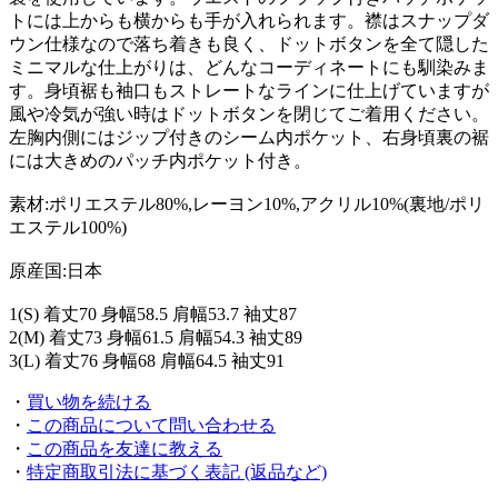
トには上からも横からも手が入れられます。襟はスナップダ
ウン仕様なので落ち着きも良く、ドットボタンを全て隠した
ミニマルな仕上がりは、どんなコーディネートにも馴染みま
す。身頃裾も袖口もストレートなラインに仕上げていますが
風や冷気が強い時はドットボタンを閉じてご着用ください。
左胸内側にはジップ付きのシーム内ポケット、右身頃裏の裾
には大きめのパッチ内ポケット付き。
素材:ポリエステル80%,レーヨン10%,アクリル10%(裏地/ポリ
エステル100%)
原産国:日本
1(S) 着丈70 身幅58.5 肩幅53.7 袖丈87
2(M) 着丈73 身幅61.5 肩幅54.3 袖丈89
3(L) 着丈76 身幅68 肩幅64.5 袖丈91
・
買い物を続ける
・
この商品について問い合わせる
・
この商品を友達に教える
・
特定商取引法に基づく表記 (返品など)