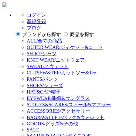
ログイン
新規登録
ブログ
ブランドから探す
商品を探す
ALL/全ての商品
OUTER WEAR/ジャケット&コート
SHIRT/シャツ
KNIT WEAR/ニットウェア
SWEAT/スウェット
CUTSEW&TEE/カットソー&Tee
PANTS/パンツ
SHOES/シューズ
HAT&CAP/帽子
EYEWEAR/眼鏡&サングラス
STOLES&SCARFS/ストール&マフラー
ACCESSORIES/アクセサリー
BAG&WALLET/バック&ウォレット
GOODS/グッズ&その他
SALE
SANDINISTA/サンディニスタ