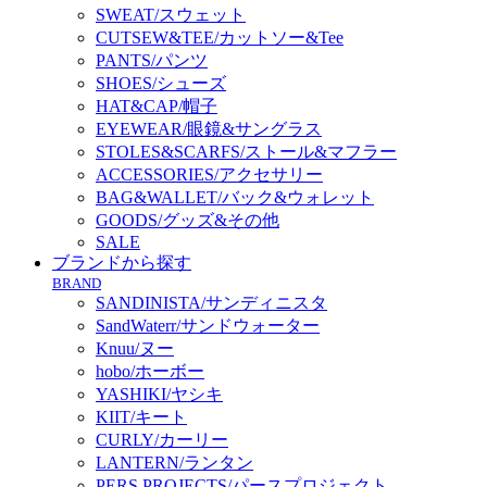
SWEAT/スウェット
CUTSEW&TEE/カットソー&Tee
PANTS/パンツ
SHOES/シューズ
HAT&CAP/帽子
EYEWEAR/眼鏡&サングラス
STOLES&SCARFS/ストール&マフラー
ACCESSORIES/アクセサリー
BAG&WALLET/バック&ウォレット
GOODS/グッズ&その他
SALE
ブランドから探す
BRAND
SANDINISTA/サンディニスタ
SandWaterr/サンドウォーター
Knuu/ヌー
hobo/ホーボー
YASHIKI/ヤシキ
KIIT/キート
CURLY/カーリー
LANTERN/ランタン
PERS PROJECTS/パースプロジェクト