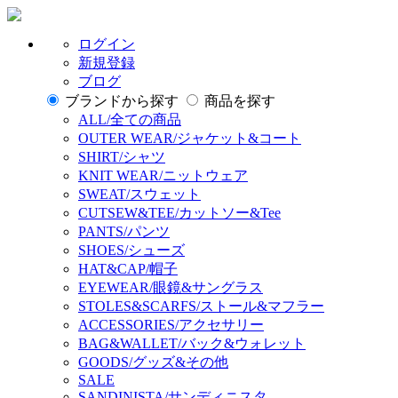
ログイン
新規登録
ブログ
ブランドから探す
商品を探す
ALL/全ての商品
OUTER WEAR/ジャケット&コート
SHIRT/シャツ
KNIT WEAR/ニットウェア
SWEAT/スウェット
CUTSEW&TEE/カットソー&Tee
PANTS/パンツ
SHOES/シューズ
HAT&CAP/帽子
EYEWEAR/眼鏡&サングラス
STOLES&SCARFS/ストール&マフラー
ACCESSORIES/アクセサリー
BAG&WALLET/バック&ウォレット
GOODS/グッズ&その他
SALE
SANDINISTA/サンディニスタ