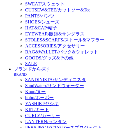
SWEAT/スウェット
CUTSEW&TEE/カットソー&Tee
PANTS/パンツ
SHOES/シューズ
HAT&CAP/帽子
EYEWEAR/眼鏡&サングラス
STOLES&SCARFS/ストール&マフラー
ACCESSORIES/アクセサリー
BAG&WALLET/バック&ウォレット
GOODS/グッズ&その他
SALE
ブランドから探す
BRAND
SANDINISTA/サンディニスタ
SandWaterr/サンドウォーター
Knuu/ヌー
hobo/ホーボー
YASHIKI/ヤシキ
KIIT/キート
CURLY/カーリー
LANTERN/ランタン
PERS PROJECTS/パースプロジェクト