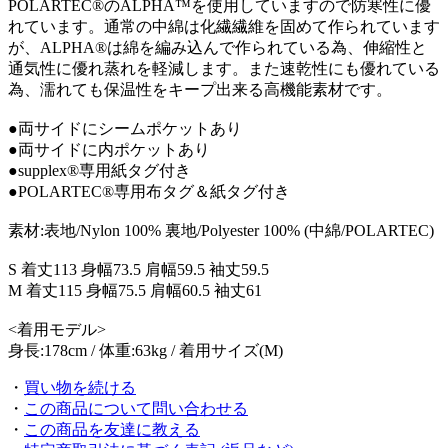
POLARTEC®︎のALPHA™︎を使用していますので防寒性に優
れています。通常の中綿は化繊繊維を固めて作られています
が、ALPHA®︎は綿を編み込んで作られている為、伸縮性と
通気性に優れ蒸れを軽減します。また速乾性にも優れている
為、濡れても保温性をキープ出来る高機能素材です。
●両サイドにシームポケットあり
●両サイドに内ポケットあり
●supplex®専用紙タグ付き
●POLARTEC®︎専用布タグ＆紙タグ付き
素材:表地/Nylon 100% 裏地/Polyester 100% (中綿/POLARTEC)
S 着丈113 身幅73.5 肩幅59.5 袖丈59.5
M 着丈115 身幅75.5 肩幅60.5 袖丈61
<着用モデル>
身長:178cm / 体重:63kg / 着用サイズ(M)
・
買い物を続ける
・
この商品について問い合わせる
・
この商品を友達に教える