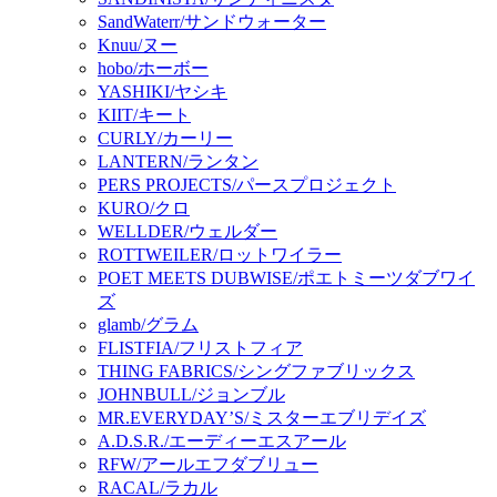
SandWaterr/サンドウォーター
Knuu/ヌー
hobo/ホーボー
YASHIKI/ヤシキ
KIIT/キート
CURLY/カーリー
LANTERN/ランタン
PERS PROJECTS/パースプロジェクト
KURO/クロ
WELLDER/ウェルダー
ROTTWEILER/ロットワイラー
POET MEETS DUBWISE/ポエトミーツダブワイ
ズ
glamb/グラム
FLISTFIA/フリストフィア
THING FABRICS/シングファブリックス
JOHNBULL/ジョンブル
MR.EVERYDAY’S/ミスターエブリデイズ
A.D.S.R./エーディーエスアール
RFW/アールエフダブリュー
RACAL/ラカル